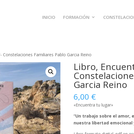
INICIO
FORMACIÓN
CONSTELACION
r- Constelaciones Familiares Pablo Garcia Reino
Libro, Encuent
Constelacione
Garcia Reino
6,00
€
«Encuentra tu lugar»
“Un trabajo sobre el amor, 
nuestra libertad
emocional y
Libro formato digital .pdf en e