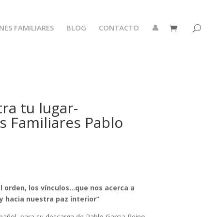
ES FAMILIARES
BLOG
CONTACTO
👤
ra tu lugar-
s Familiares Pablo
el orden, los vínculos…que nos acerca a
 hacia nuestra paz interior”
spañol, para su descarga de Pablo Garcia Reino,