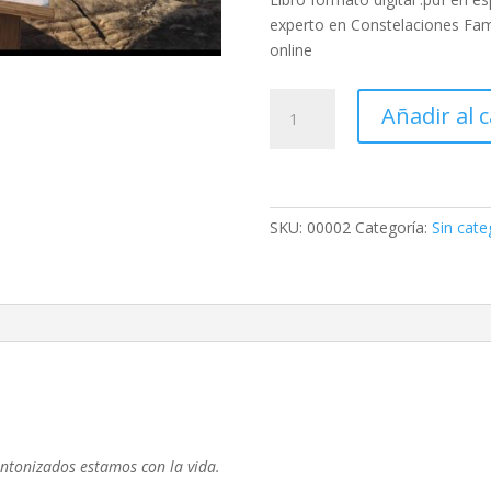
experto en Constelaciones Fami
online
Libro,
Añadir al c
Encuentra
tu
lugar-
Constelaciones
Familiares
SKU:
00002
Categoría:
Sin cate
Pablo
Garcia
Reino
cantidad
ntonizados estamos con la vida.