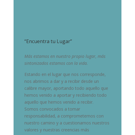
“Encuentra tu Lugar”
Más estamos en nuestro propio lugar, más
sintonizados estamos con la vida.
Estando en el lugar que nos corresponde,
nos abrimos a dar y a recibir desde un
calibre mayor, aportando todo aquello que
hemos venido a aportar y recibiendo todo
aquello que hemos venido a recibir.
Somos convocados a tomar
responsabilidad, a comprometernos con
nuestro camino y a cuestionarnos nuestros
valores y nuestras creencias más