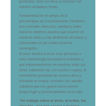
profundas. Esto nos lleva a conectar con
nuestro verdadero Poder.
Fundamental en el campo de la
psicoterapia, las Constelaciones Familiares
nos conceden dirección, claridad y orden
hacia los distintos asuntos que ocurren en
nuestras vidas y a las dinámicas vinculares y
relaciónales en las cuales estamos
sumergidos.
El autor intenta acercar a las personas a
este metodología humanística invitando a
que experimentemos en nuestras vidas sus
ideas, habitando así, con nuestro cuerpo, el
movimiento profundo de nuestra alma y
entrando en mayor conexión con aquella
sabiduría que nos guiará hacia nuestro
propio lugar y posicionamiento en la vida.
“Un trabajo sobre el amor, el orden, los
vínculos…que nos acerca a nuestra